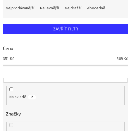
Ř
a
Nejprodávanější
Nejlevnější
Nejdražší
Abecedně
z
e
n
ZAVŘÍT FILTR
í
p
r
Cena
o
d
351
Kč
369
Kč
u
k
t
ů
Na skladě
2
Značky