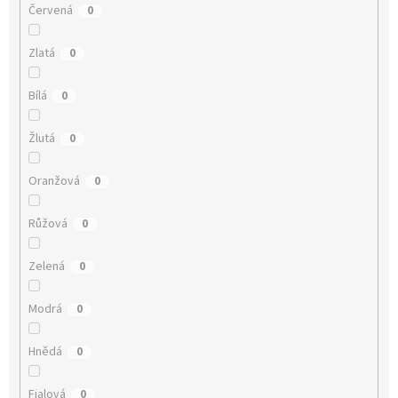
Červená
0
Zlatá
0
Bílá
0
Žlutá
0
Oranžová
0
Růžová
0
Zelená
0
Modrá
0
Hnědá
0
Fialová
0