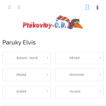
Přejít
NÁKUP
na
obsah
KOŠÍK
Paruky Elvis
Bohaté - Husté
Dětské
Dlouhé
Historické
Krátké
Ostatní