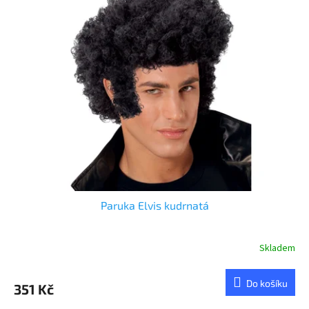
p
i
s
p
r
o
d
u
k
t
ů
Paruka Elvis kudrnatá
Skladem
Do košíku
351 Kč