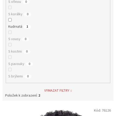
S ofinou
0
S korálky
0
Kudrnatá
1
S vousy
0
S kostmi
0
S pavouky
0
S brýlemi
0
VYMAZAT FILTRY
Položek k zobrazení:
2
V
Kód:
76126
ý