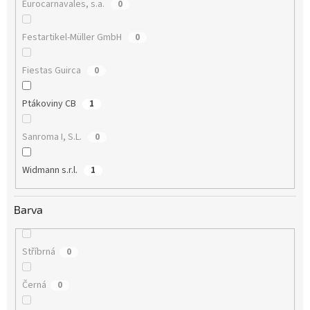
Eurocarnavales, s.a.
0
Festartikel-Müller GmbH
0
Fiestas Guirca
0
Ptákoviny CB
1
Sanroma I, S.L.
0
Widmann s.r.l.
1
Barva
Stříbrná
0
Černá
0