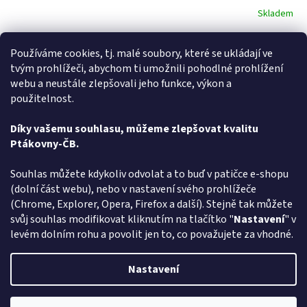
Skladem
Do košíku
369 Kč
Používáme cookies, tj. malé soubory, které se ukládají ve
tvým prohlížeči, abychom ti umožnili pohodlné prohlížení
Milujete ptákoviny a hledáte - Paruka Elvis - vyberte si v rodinném e-
webu a neustále zlepšovali jeho funkce, výkon a
shopu ptakoviny-cb.cz. Doručujeme po celé České republice. Paruka
použitelnost.
Elvis.
Díky vašemu souhlasu, můžeme zlepšovat kvalitu
2
položek celkem
Ptákovny-ČB.
O
v
l
Z
Souhlas můžete kdykoliv odvolat a to buď v patičce e-shopu
á
á
(dolní část webu), nebo v nastavení svého prohlížeče
Způsob ověřování recenzí
d
p
(Chrome, Explorer, Opera, Firefox a další). Stejně tak můžete
a
a
svůj souhlas modifikovat kliknutím na tlačítko "
Nastavení
" v
c
t
levém dolním rohu a povolit jen to, co považujete za vhodné.
í
í
p
Vytvořil Shoptet
r
Nastavení
v
k
y
Copyright 2026
Ptákoviny-CB
. Všechna práva vyhrazena.
Upravit