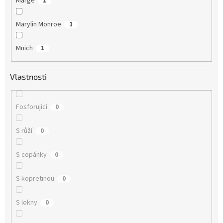
Marge
1
Marylin Monroe
1
Mnich
1
Vlastnosti
Fosforující
0
S růží
0
S copánky
0
S kopretinou
0
S lokny
0