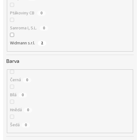
Ptákoviny CB
0
Sanroma I, S.L.
0
Widmann s.r.l.
2
Barva
Černá
0
Bílá
0
Hnědá
0
Šedá
0