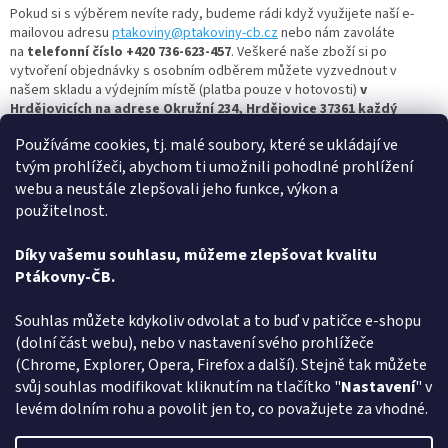
Pokud si s výběrem nevíte rady, budeme rádi když využijete naší e-
mailovou adresu
ptakoviny@ptakoviny-cb.cz
nebo nám zavoláte
na
telefonní číslo +420 736-623-457
. Veškeré naše zboží si po
vytvoření objednávky s osobním odběrem můžete vyzvednout v
našem skladu a výdejním místě (platba pouze v hotovosti)
v
Hrdějovicích na adrese Okružní 234, Hrdějovice 37361 každý
všední den od 13:00 do 17:00.
Používáme cookies, tj. malé soubory, které se ukládají ve
tvým prohlížeči, abychom ti umožnili pohodlné prohlížení
Nejbohatší člověk je ten, kdo se umí celý život smát a radovat,
tak si vyberte masku dle vašich představ a bavte se s námi.
webu a neustále zlepšovali jeho funkce, výkon a
Ptakoviny-cb.cz
- největší výběr
vousů
najdete u nás - vše
použitelnost.
skladem!
Pro více inspirace se nezapomeňte mrknout i na
další
kategorie masek, kostýmů a dalších ptákovin
! Oblíbené jsou
Díky vašemu souhlasu, můžeme zlepšovat kvalitu
třeba:
dárky a dárečky
,
klobouky a čepice
,
kostým anděla
,
kostým
Ptákovny-ČB.
Mikuláše
,
kostým čerta
nebo
Halloween kostýmy
.
Z
Souhlas můžete kdykoliv odvolat a to buď v patičce e-shopu
á
(dolní část webu), nebo v nastavení svého prohlížeče
Způsob ověřování recenzí
p
(Chrome, Explorer, Opera, Firefox a další). Stejně tak můžete
a
svůj souhlas modifikovat kliknutím na tlačítko "
Nastavení
" v
t
levém dolním rohu a povolit jen to, co považujete za vhodné.
í
Vytvořil Shoptet