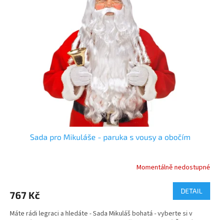
Sada pro Mikuláše - paruka s vousy a obočím
Momentálně nedostupné
Průměrné
hodnocení
produktu
DETAIL
767 Kč
je
5,0
Máte rádi legraci a hledáte - Sada Mikuláš bohatá - vyberte si v
z