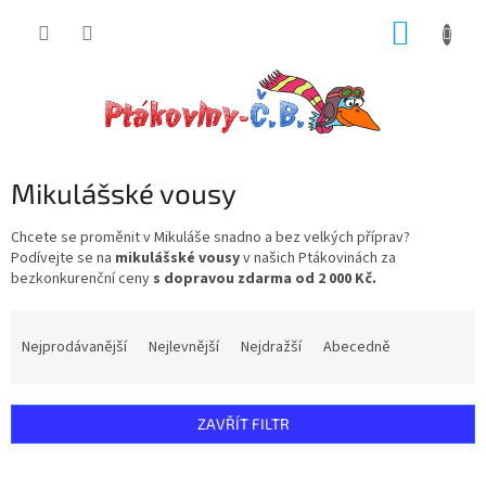
Přejít
NÁKUP
na
obsah
KOŠÍK
Mikulášské vousy
Chcete se proměnit v Mikuláše snadno a bez velkých příprav?
Podívejte se na
mikulášské vousy
v našich Ptákovinách za
bezkonkurenční ceny
s dopravou zdarma od 2 000 Kč.
Ř
a
Nejprodávanější
Nejlevnější
Nejdražší
Abecedně
z
e
n
ZAVŘÍT FILTR
í
p