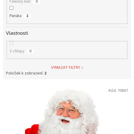
Falešný knír
0
Paruka
2
Vlastnosti
S chlupy
0
VYMAZAT FILTRY
Položek k zobrazení:
2
V
Kód:
70867
ý
p
i
s
p
r