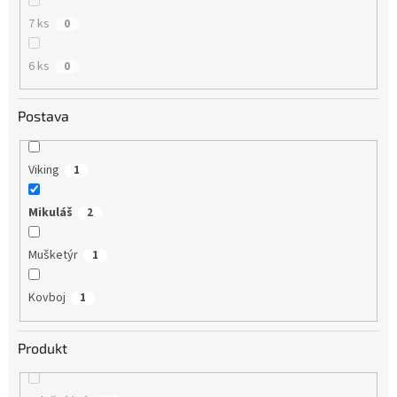
7 ks
0
6 ks
0
Postava
Viking
1
Mikuláš
2
Mušketýr
1
Kovboj
1
Produkt