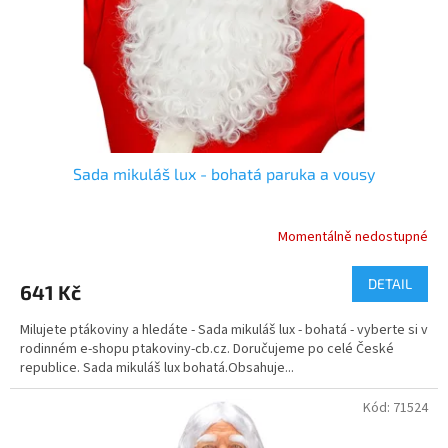
o
d
u
k
t
ů
Sada mikuláš lux - bohatá paruka a vousy
Momentálně nedostupné
Průměrné
hodnocení
produktu
DETAIL
641 Kč
je
5,0
Milujete ptákoviny a hledáte - Sada mikuláš lux - bohatá - vyberte si v
z
rodinném e-shopu ptakoviny-cb.cz. Doručujeme po celé České
5
republice. Sada mikuláš lux bohatá.Obsahuje...
hvězdiček.
Kód:
71524