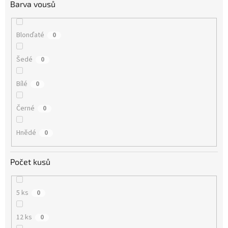
Barva vousů
Blonďaté
0
Šedé
0
Bílé
0
Černé
0
Hnědé
0
Počet kusů
5 ks
0
12 ks
0