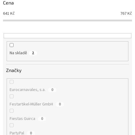
r
Cena
o
d
641
Kč
767
Kč
u
k
t
ů
Na skladě
2
Značky
Eurocarnavales, s.a.
0
Festartikel-Müller GmbH
0
Fiestas Guirca
0
PartyPal
0