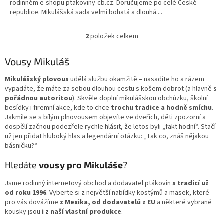
rodinném e-shopu ptakoviny-cb.cz. Doručujeme po celé České
5
republice. Mikulášská sada velmi bohatá a dlouhá....
hvězdiček.
2
položek celkem
O
v
l
Vousy Mikuláš
á
d
Mikulášský plovous
udělá službu okamžitě – nasadíte ho a rázem
a
vypadáte, že máte za sebou dlouhou cestu s košem dobrot (a hlavně
s
c
pořádnou autoritou
). Skvěle doplní mikulášskou obchůzku, školní
í
besídky i firemní akce, kde to chce
trochu tradice a hodně smíchu
.
p
Jakmile se s bílým plnovousem objevíte ve dveřích, děti zpozorní a
r
dospělí začnou podezřele rychle hlásit, že letos byli „fakt hodní“. Stačí
v
už jen přidat hluboký hlas a legendární otázku: „Tak co, znáš nějakou
k
básničku?“
y
v
Hledáte
vousy pro Mikuláše
?
ý
p
Jsme rodinný internetový obchod a dodavatel ptákovin
s tradicí už
i
od roku 1996
. Vyberte si z největší nabídky kostýmů a masek, které
s
pro vás dovážíme
z Mexika, od dodavatelů z EU
a některé vybrané
u
kousky jsou
i z naší vlastní produkce
.