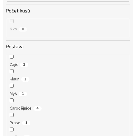
Počet kusů
6 ks
0
Postava
Zajíc
1
Klaun
3
Myš
1
Čarodějnice
4
Prase
1