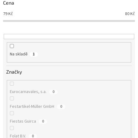
r
Cena
o
d
79
Kč
80
Kč
u
k
t
ů
Na skladě
1
Značky
Eurocarnavales, s.a.
0
Festartikel-Müller GmbH
0
Fiestas Guirca
0
Folat B.V.
0