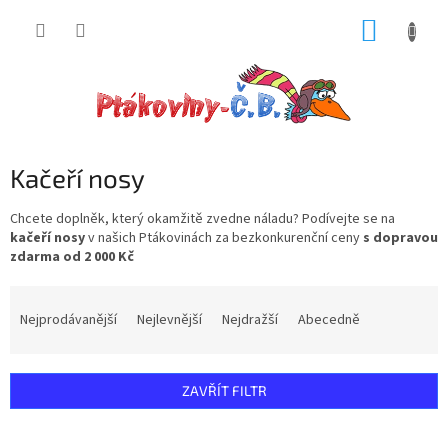
Přejít
NÁKUP
na
obsah
KOŠÍK
Kačeří nosy
Chcete doplněk, který okamžitě zvedne náladu? Podívejte se na
kačeří nosy
v našich Ptákovinách za bezkonkurenční ceny
s dopravou
zdarma od 2 000 Kč
Ř
a
Nejprodávanější
Nejlevnější
Nejdražší
Abecedně
z
e
n
ZAVŘÍT FILTR
í
p