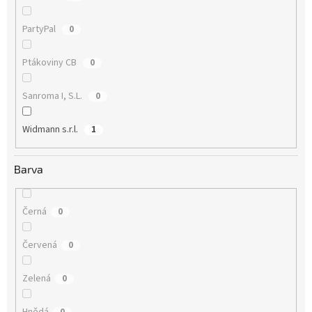
PartyPal
0
Ptákoviny CB
0
Sanroma I, S.L.
0
Widmann s.r.l.
1
Barva
Černá
0
Červená
0
Zelená
0
Hnědá
0