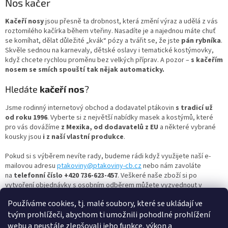
l
Nos kačer
á
d
Kačeří nosy
jsou přesně ta drobnost, která změní výraz a udělá z vás
a
roztomilého kačírka během vteřiny. Nasadíte je a najednou máte chuť
c
se komíhat, dělat důležité „kvák“ pózy a tvářit se, že jste
pán rybníka
.
í
Skvěle sednou na karnevaly, dětské oslavy i tematické kostýmovky,
p
když chcete rychlou proměnu bez velkých příprav. A pozor –
s kačeřím
r
nosem se smích spouští tak nějak automaticky.
v
k
Hledáte
kačeří nos
?
y
v
Jsme rodinný internetový obchod a dodavatel ptákovin
s tradicí už
ý
od roku 1996
. Vyberte si z největší nabídky masek a kostýmů, které
p
pro vás dovážíme
z Mexika, od dodavatelů z EU
a některé vybrané
i
kousky jsou
i z naší vlastní produkce
.
s
u
Pokud si s výběrem nevíte rady, budeme rádi když využijete naší e-
mailovou adresu
ptakoviny@ptakoviny-cb.cz
nebo nám zavoláte
na
telefonní číslo +420 736-623-457
. Veškeré naše zboží si po
vytvoření objednávky s osobním odběrem můžete vyzvednout v
našem skladu a výdejním místě (platba pouze v hotovosti)
v
Používáme cookies, tj. malé soubory, které se ukládají ve
Hrdějovicích na adrese Okružní 234, Hrdějovice 37361 každý
všední den od 13:00 do 17:00.
tvým prohlížeči, abychom ti umožnili pohodlné prohlížení
webu a neustále zlepšovali jeho funkce, výkon a