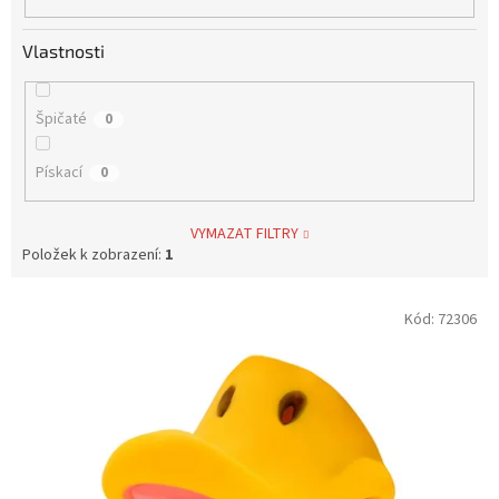
Vlastnosti
Špičaté
0
Pískací
0
VYMAZAT FILTRY
Položek k zobrazení:
1
V
Kód:
72306
ý
p
i
s
p
r
o