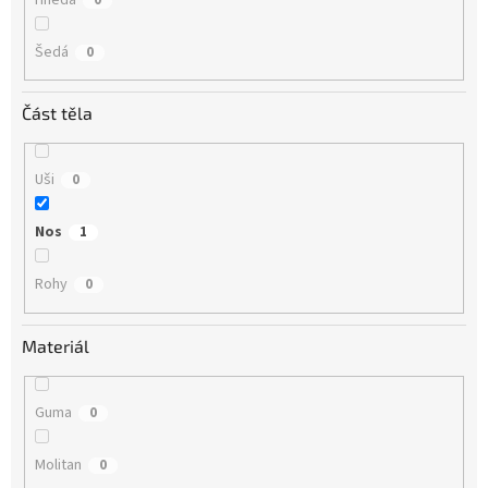
Šedá
0
Část těla
Uši
0
Nos
1
Rohy
0
Materiál
Guma
0
Molitan
0