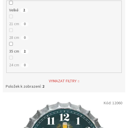
Velké
2
21 cm
0
28 cm
0
35 cm
2
24 cm
0
VYMAZAT FILTRY
Položek k zobrazení:
2
V
Kód:
12060
ý
p
i
s