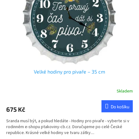
p
r
o
d
u
k
t
ů
Velké hodiny pro pivaře – 35 cm
Skladem
Do košíku
675 Kč
Sranda musí být, a pokud hledáte - Hodiny pro pivaře - vyberte si v
rodinném e-shopu ptakoviny-cb.cz. Doručujeme po celé České
republice. Krásné velké hodiny ve tvaru zátky....