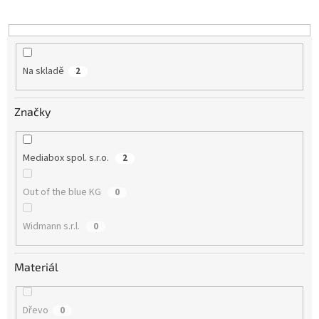
k
t
ů
Na skladě
2
Značky
Mediabox spol. s.r.o.
2
Out of the blue KG
0
Widmann s.r.l.
0
Materiál
Dřevo
0