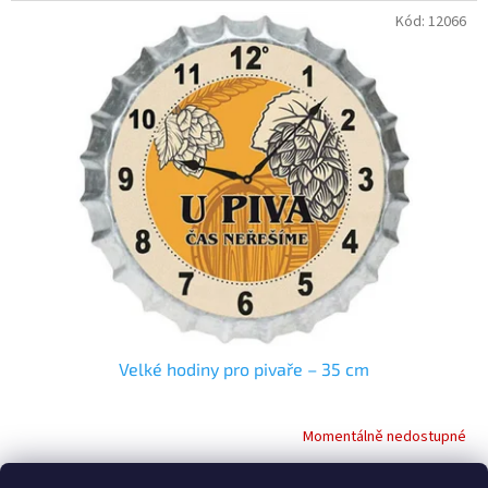
Kód:
12066
Velké hodiny pro pivaře – 35 cm
Momentálně nedostupné
Průměrné
hodnocení
produktu