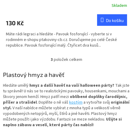
Skladem
Do košíku
130 Kč
Máte rádi legraci a hledáte - Pavouk fosforující - vyberte si v
rodinném e-shopu ptakoviny-cb.cz. Doručujeme po celé České
republice. Pavouk fosforující malý. Čtyřicet dva kusů...
3
položek celkem
O
v
l
Plastový hmyz a havěť
á
d
Hledáte umělý
hmyz a další havěť na vaší halloween párty?
Tak jste
a
tu správně! U nás se to realistickými pavouky, housenkami, mouchami a
c
škvory jenom hemží. Hmyz patří mezi
oblíbené doplňky čarodějnic,
í
příšer a strašidel
. Doplňte o ně váš
kostým
a vytvořte svůj
originální
p
styl.
V naší nabídce můžete vybírat z mnoha typů a velikostí věrně
r
vypodobených netopýrů, myší, štírů a jiné havěti. Plastový hmyz
v
můžete použít i jako výzdobu. Fantazii se meze nekladou.
Užijte si
k
naplno zábavu a veselí, které párty čas nabízí!
y