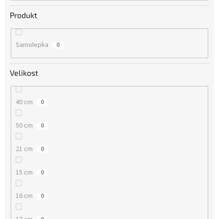
Produkt
Samolepka
0
Velikost
40 cm
0
50 cm
0
21 cm
0
15 cm
0
16 cm
0