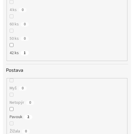
4 ks
0
60 ks
0
50 ks
0
42 ks
1
Postava
Myš
0
Netopýr
0
Pavouk
2
Žížala
0