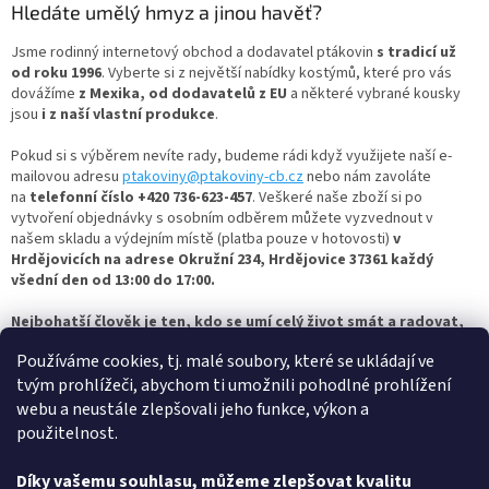
v
Hledáte umělý hmyz a jinou havěť?
ý
p
Jsme rodinný internetový obchod a dodavatel ptákovin
s tradicí už
i
od roku 1996
. Vyberte si z největší nabídky kostýmů, které pro vás
s
dovážíme
z Mexika, od dodavatelů z EU
a některé vybrané kousky
u
jsou
i z naší vlastní produkce
.
Pokud si s výběrem nevíte rady, budeme rádi když využijete naší e-
mailovou adresu
ptakoviny@ptakoviny-cb.cz
nebo nám zavoláte
na
telefonní číslo +420 736-623-457
. Veškeré naše zboží si po
vytvoření objednávky s osobním odběrem můžete vyzvednout v
našem skladu a výdejním místě (platba pouze v hotovosti)
v
Hrdějovicích na adrese Okružní 234, Hrdějovice 37361 každý
všední den od 13:00 do 17:00.
Nejbohatší člověk je ten, kdo se umí celý život smát a radovat,
tak si vyberte zboží dle vašich představ a bavte se s
Používáme cookies, tj. malé soubory, které se ukládají ve
námi.
Ptakoviny-cb.cz
- největší výběr
hmyzu a jiné havěti
najdete u
tvým prohlížeči, abychom ti umožnili pohodlné prohlížení
nás - a vše skladem! Pro více inspirace se nezapomeňte mrknout i
na
další kategorie
kostýmů
,
masek
a jiných ptákovin
! Oblíbené
webu a neustále zlepšovali jeho funkce, výkon a
jsou třeba:
kanadské žertíky
,
dudlíky
,
společenské hry
,
hlavolamy a
použitelnost.
kouzla
,
netradiční hračky
, ale také
helium a
balónky
,
pyrotechnika
a
vtipné dárky
.
Díky vašemu souhlasu, můžeme zlepšovat kvalitu