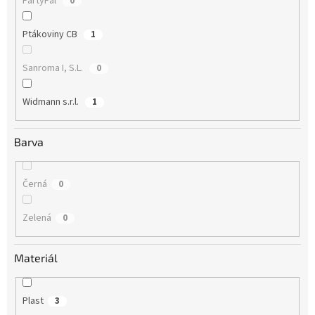
PartyPal
0
Ptákoviny CB
1
Sanroma I, S.L.
0
Widmann s.r.l.
1
Barva
Černá
0
Zelená
0
Materiál
Plast
3