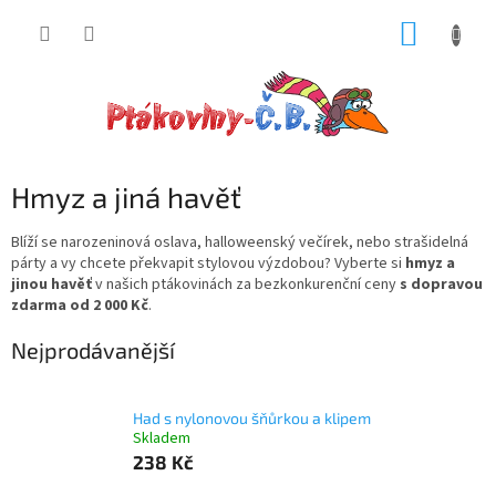
Přejít
NÁKUP
na
obsah
KOŠÍK
Hmyz a jiná havěť
Blíží se narozeninová oslava, halloweenský večírek, nebo strašidelná
párty a vy chcete překvapit stylovou výzdobou?
Vyberte si
hmyz a
jinou havěť
v našich ptákovinách za bezkonkurenční ceny
s dopravou
zdarma od 2 000 Kč
.
Nejprodávanější
Had s nylonovou šňůrkou a klipem
Skladem
238 Kč