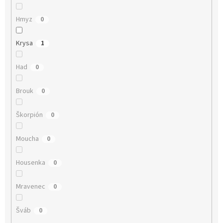
Hmyz
0
Krysa
1
Had
0
Brouk
0
Škorpión
0
Moucha
0
Housenka
0
Mravenec
0
Šváb
0