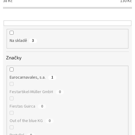
d
38
Kč
130
Kč
u
k
t
ů
Na skladě
3
Značky
Eurocarnavales, s.a.
1
Festartikel-Müller GmbH
0
Fiestas Guirca
0
Out of the blue KG
0