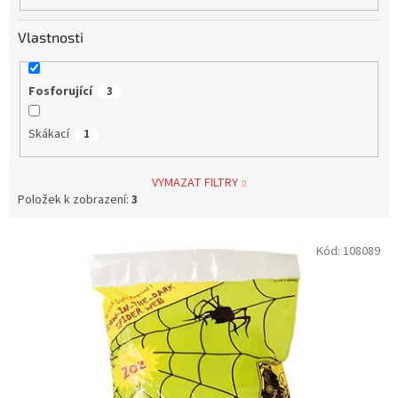
Vlastnosti
Fosforující
3
Skákací
1
VYMAZAT FILTRY
Položek k zobrazení:
3
V
Kód:
108089
ý
p
i
s
p
r
o