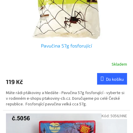
d
u
k
t
ů
Pavučina 57g fosforující
Skladem
Do košíku
119 Kč
Máte rádi ptákoviny a hledáte - Pavučina 57g fosforující - vyberte si
v rodinném e-shopu ptakoviny-cb.cz. Doručujeme po celé České
republice. Fosforující pavučina velká cca 57g.
Kód:
5056/HNE