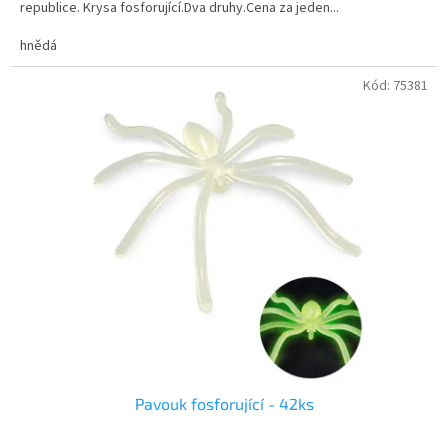
republice. Krysa fosforující.Dva druhy.Cena za jeden...
hnědá
Kód:
75381
Pavouk fosforující - 42ks