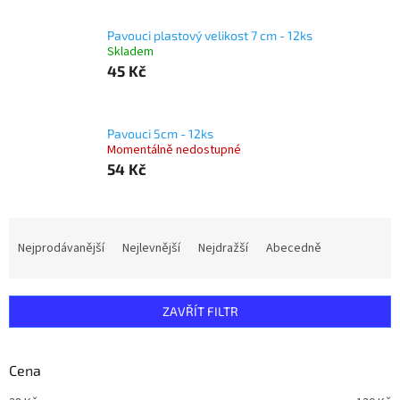
Pavouci plastový velikost 7 cm - 12ks
Skladem
45 Kč
Pavouci 5cm - 12ks
Momentálně nedostupné
54 Kč
Ř
a
Nejprodávanější
Nejlevnější
Nejdražší
Abecedně
z
e
n
ZAVŘÍT FILTR
í
p
r
Cena
o