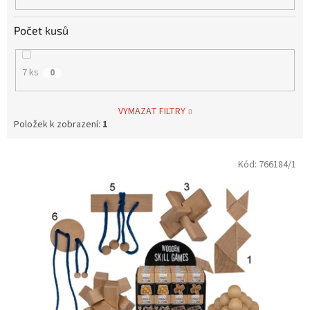
Počet kusů
7 ks
0
VYMAZAT FILTRY
Položek k zobrazení:
1
V
Kód:
766184/1
ý
p
i
s
p
r
o
d
u