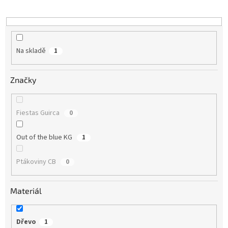
k
t
ů
Na skladě
1
Značky
Fiestas Guirca
0
Out of the blue KG
1
Ptákoviny CB
0
Materiál
Dřevo
1