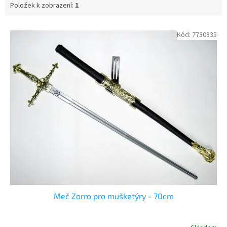
Položek k zobrazení:
1
V
Kód:
7730835
ý
p
i
s
p
r
o
d
u
k
t
ů
Meč Zorro pro mušketýry - 70cm