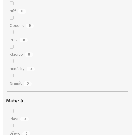
Nůž
0
Obušek
0
Prak
0
Kladivo
0
Nunčaky
0
Granát
0
Materiál
Plast
0
Dřevo
0