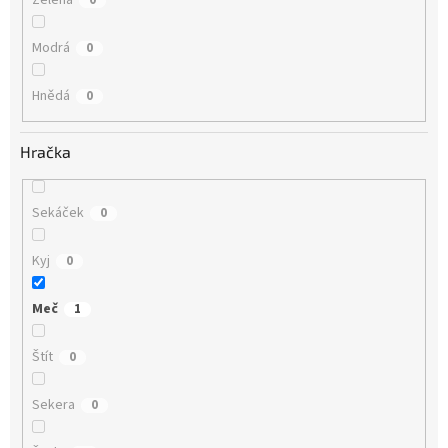
Modrá
0
Hnědá
0
Hračka
Sekáček
0
Kyj
0
Meč
1
Štít
0
Sekera
0