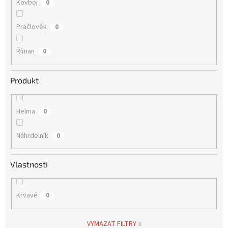
Kovboj
0
Pračlověk
0
Říman
0
Produkt
Helma
0
Náhrdelník
0
Vlastnosti
Krvavé
0
VYMAZAT FILTRY