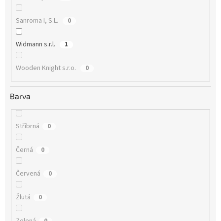
Sanroma I, S.L.
0
Widmann s.r.l.
1
Wooden Knight s.r.o.
0
Barva
Stříbrná
0
Černá
0
Červená
0
Žlutá
0
Zelená
0