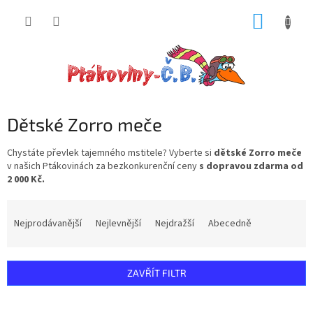
Přejít
NÁKUP
na
obsah
KOŠÍK
Dětské Zorro meče
Chystáte převlek tajemného mstitele? Vyberte si
dětské Zorro meče
v našich Ptákovinách za bezkonkurenční ceny
s dopravou zdarma od
2 000 Kč.
Ř
a
Nejprodávanější
Nejlevnější
Nejdražší
Abecedně
z
e
n
ZAVŘÍT FILTR
í
p