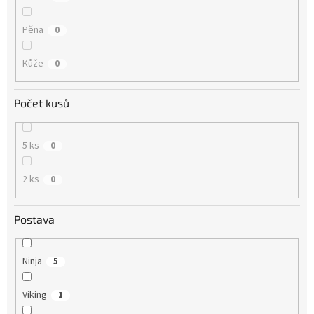
Pěna
0
Kůže
0
Počet kusů
5 ks
0
2 ks
0
Postava
Ninja
5
Viking
1