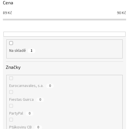
r
Cena
o
d
89
Kč
90
Kč
u
k
t
ů
Na skladě
1
Značky
Eurocarnavales, s.a.
0
Fiestas Guirca
0
PartyPal
0
Ptákoviny CB
0