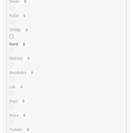
Šavle
0
Kuše
0
Oštěp
0
Kord
1
Mačeta
0
Bambitka
0
Luk
0
Kopí
0
Kosa
0
Pistole
0