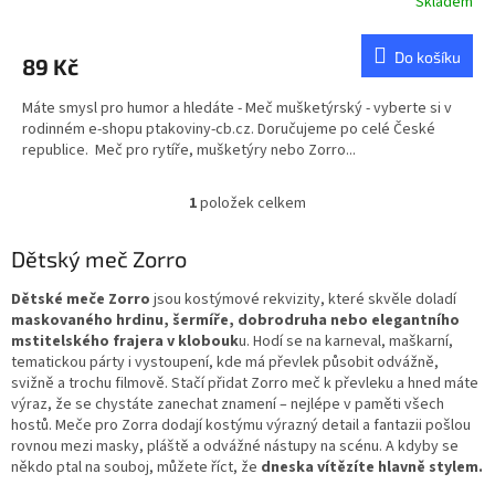
Skladem
Průměrné
hodnocení
produktu
Do košíku
89 Kč
je
5,0
Máte smysl pro humor a hledáte - Meč mušketýrský - vyberte si v
z
rodinném e-shopu ptakoviny-cb.cz. Doručujeme po celé České
5
republice. Meč pro rytíře, mušketýry nebo Zorro...
hvězdiček.
1
položek celkem
O
v
l
Dětský meč Zorro
á
d
Dětské meče Zorro
jsou kostýmové rekvizity, které skvěle doladí
a
maskovaného hrdinu, šermíře, dobrodruha nebo elegantního
c
mstitelského frajera v klobouk
u. Hodí se na karneval, maškarní,
í
tematickou párty i vystoupení, kde má převlek působit odvážně,
p
svižně a trochu filmově. Stačí přidat Zorro meč k převleku a hned máte
r
výraz, že se chystáte zanechat znamení – nejlépe v paměti všech
v
hostů. Meče pro Zorra dodají kostýmu výrazný detail a fantazii pošlou
k
rovnou mezi masky, pláště a odvážné nástupy na scénu. A kdyby se
y
někdo ptal na souboj, můžete říct, že
dneska vítězíte hlavně stylem.
v