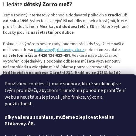
ý
Hledáte
dětský Zorro meč
?
p
i
Jsme rodinný internetový obchod a dodavatel ptákovin
s tradicí už
s
od roku 1996
. Vyberte si z největší nabídky masek a kostýmů, které
u
pro vás dovážíme
z Mexika, od dodavatelů z EU
a některé vybrané
kousky jsou
i z naší vlastní produkce
.
Pokud si s výběrem nevíte rady, budeme rádi když využijete naší e-
mailovou adresu
ptakoviny@ptakoviny-cb.cz
nebo nám zavoláte
na
telefonní číslo +420 736-623-457
. Veškeré naše zboží si po
vytvoření objednávky s osobním odběrem můžete vyzvednout v
našem skladu a výdejním místě (platba pouze v hotovosti)
v
Hrdějovicích na adrese Okružní 234, Hrdějovice 37361 každý
všední den od 13:00 do 17:00.
Používáme cookies, tj. malé soubory, které se ukládají ve
tvým prohlížeči, abychom ti umožnili pohodlné prohlížení
Nejbohatší člověk je ten, kdo se umí celý život smát a radovat,
tak si vyberte masku dle vašich představ a bavte se s námi.
webu a neustále zlepšovali jeho funkce, výkon a
Ptakoviny-cb.cz
– největší výběr
kostýmových doplňků
najdete u nás
použitelnost.
– a vše skladem! Pro více inspirace se nezapomeňte mrknout i na
další
kategorie
kostýmů
,
masek
a jiných ptákovin
! Oblíbené jsou třeba:
Díky vašemu souhlasu, můžeme zlepšovat kvalitu
kanadské žertíky
,
konfety
,
žertovné oblečení
,
vše na halloween
,
Ptákovny-ČB.
helium a balónky
, ale také
uši a nosy
,
pyrotechnika
a
vtipné dárky
.