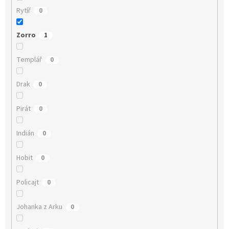
Rytíř
0
Zorro
1
Templář
0
Drak
0
Pirát
0
Indián
0
Hobit
0
Policajt
0
Johanka z Arku
0