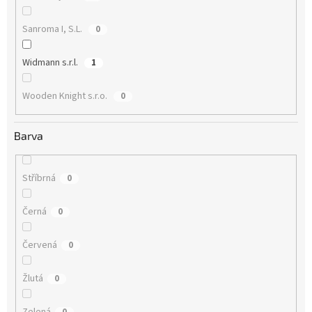
Sanroma I, S.L.
0
Widmann s.r.l.
1
Wooden Knight s.r.o.
0
Barva
Stříbrná
0
Černá
0
Červená
0
Žlutá
0
Zelená
0