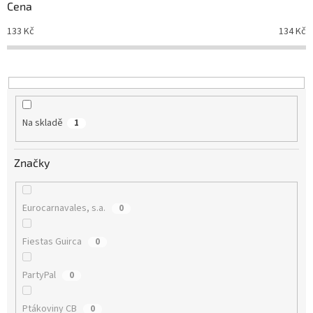
r
Cena
o
d
133
Kč
134
Kč
u
k
t
ů
Na skladě
1
Značky
Eurocarnavales, s.a.
0
Fiestas Guirca
0
PartyPal
0
Ptákoviny CB
0