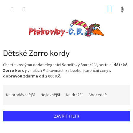
Přejít
NÁKUP
na
obsah
KOŠÍK
Dětské Zorro kordy
Chcete kostýmu dodat elegantní šermířský šmrnc? Vyberte si
dětské
Zorro kordy
v našich Ptákovinách za bezkonkurenční ceny
s
dopravou zdarma od 2 000 Kč.
Ř
a
Nejprodávanější
Nejlevnější
Nejdražší
Abecedně
z
e
n
ZAVŘÍT FILTR
í
p