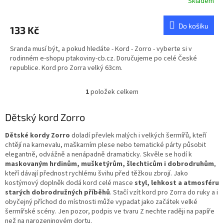
Skladem
Do košíku
133 Kč
Sranda musí být, a pokud hledáte - Kord - Zorro - vyberte si v
rodinném e-shopu ptakoviny-cb.cz. Doručujeme po celé České
republice. Kord pro Zorra velký 63cm.
1
položek celkem
O
v
l
Dětský kord Zorro
á
d
Dětské kordy Zorro
doladí převlek malých i velkých šermířů, kteří
a
chtějí na karnevalu, maškarním plese nebo tematické párty působit
c
elegantně, odvážně a nenápadně dramaticky. Skvěle se hodí k
í
maskovaným hrdinům, mušketýrům, šlechticům i dobrodruhům
,
p
kteří dávají přednost rychlému švihu před těžkou zbrojí. Jako
r
kostýmový doplněk dodá kord celé masce
styl, lehkost a atmosféru
v
starých dobrodružných příběhů
. Stačí vzít kord pro Zorra do ruky a i
k
obyčejný příchod do místnosti může vypadat jako začátek velké
y
šermířské scény. Jen pozor, podpis ve tvaru Z nechte raději na papíře
v
než na narozeninovém dortu.