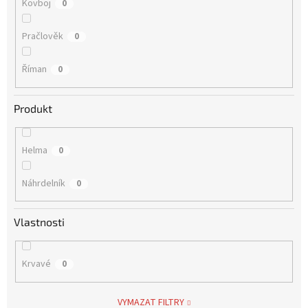
Kovboj
0
Pračlověk
0
Říman
0
Produkt
Helma
0
Náhrdelník
0
Vlastnosti
Krvavé
0
VYMAZAT FILTRY