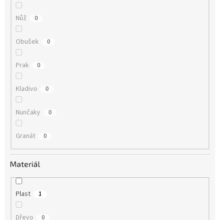
Nůž
0
Obušek
0
Prak
0
Kladivo
0
Nunčaky
0
Granát
0
Materiál
Plast
1
Dřevo
0