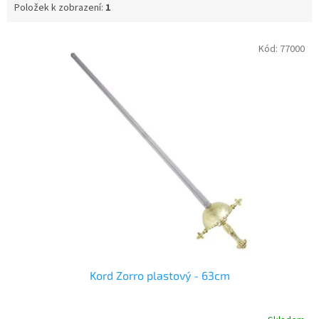
Položek k zobrazení:
1
V
Kód:
77000
ý
p
i
s
p
r
o
d
u
k
t
ů
Kord Zorro plastový - 63cm