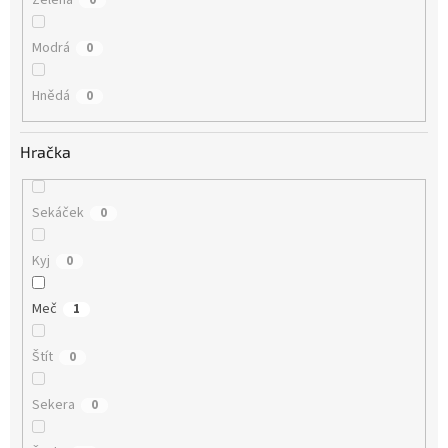
Modrá
0
Hnědá
0
Hračka
Sekáček
0
Kyj
0
Meč
1
Štít
0
Sekera
0