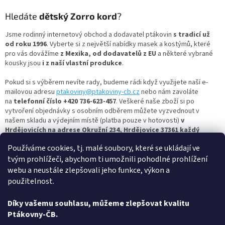
ý
p
Hledáte
dětský Zorro kord
?
i
s
Jsme rodinný internetový obchod a dodavatel ptákovin
s tradicí už
u
od roku 1996
. Vyberte si z největší nabídky masek a kostýmů, které
pro vás dovážíme
z Mexika, od dodavatelů z EU
a některé vybrané
kousky jsou
i z naší vlastní produkce
.
Pokud si s výběrem nevíte rady, budeme rádi když využijete naší e-
mailovou adresu
ptakoviny@ptakoviny-cb.cz
nebo nám zavoláte
na
telefonní číslo +420 736-623-457
. Veškeré naše zboží si po
vytvoření objednávky s osobním odběrem můžete vyzvednout v
našem skladu a výdejním místě (platba pouze v hotovosti)
v
Hrdějovicích na adrese Okružní 234, Hrdějovice 37361 každý
všední den od 13:00 do 17:00.
Používáme cookies, tj. malé soubory, které se ukládají ve
tvým prohlížeči, abychom ti umožnili pohodlné prohlížení
Nejbohatší člověk je ten, kdo se umí celý život smát a radovat,
tak si vyberte masku dle vašich představ a bavte se s námi.
webu a neustále zlepšovali jeho funkce, výkon a
Ptakoviny-cb.cz
– největší výběr
kostýmových doplňků
najdete u nás
použitelnost.
– a vše skladem! Pro více inspirace se nezapomeňte mrknout i na
další
kategorie
kostýmů
,
masek
a jiných ptákovin
! Oblíbené jsou třeba:
Díky vašemu souhlasu, můžeme zlepšovat kvalitu
kanadské žertíky
,
konfety
,
žertovné oblečení
,
vše na halloween
,
Ptákovny-ČB.
helium a balónky
, ale také
uši a nosy
,
pyrotechnika
a
vtipné dárky
.