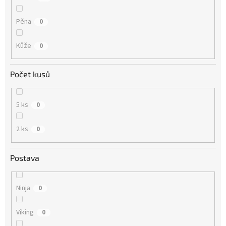
Pěna
0
Kůže
0
Počet kusů
5 ks
0
2 ks
0
Postava
Ninja
0
Viking
0