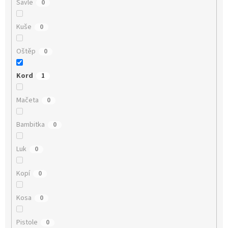
Šavle
0
Kuše
0
Oštěp
0
Kord
1
Mačeta
0
Bambitka
0
Luk
0
Kopí
0
Kosa
0
Pistole
0