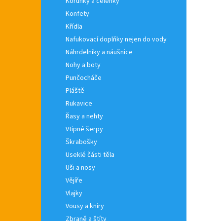
Korunky a čelenky
Konfety
Křídla
Nafukovací doplňky nejen do vody
Náhrdelníky a náušnice
Nohy a boty
Punčocháče
Pláště
Rukavice
Řasy a nehty
Vtipné šerpy
Škrabošky
Useklé části těla
Uši a nosy
Vějíře
Vlajky
Vousy a kníry
Zbraně a štíty