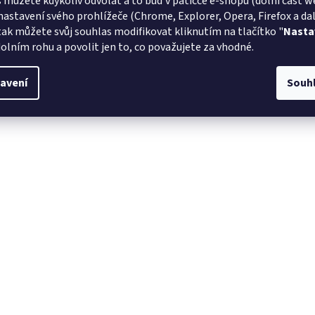
 můžete kdykoliv odvolat a to buď v patičce e-shopu (dolní část w
nastavení svého prohlížeče (Chrome, Explorer, Opera, Firefox a dalš
tak můžete svůj souhlas modifikovat kliknutím na tlačítko "
Nasta
olním rohu a povolit jen to, co považujete za vhodné.
avení
Souh