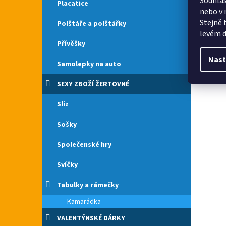
Souhlas
Placatice
nebo v 
Stejně 
Polštáře a polštářky
levém d
Přívěšky
Nast
Samolepky na auto
SEXY ZBOŽÍ ŽERTOVNÉ
Sliz
Sošky
Společenské hry
Svíčky
Tabulky a rámečky
Kamarádka
VALENTÝNSKÉ DÁRKY