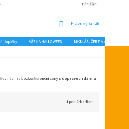
KTY
Přihlášení
NÁKUPNÍ
Prázdný košík
KOŠÍK
vé doplňky
VŠE NA HALLOWEEN
MIKULÁŠ, ČERT A ANDĚL
T
ákovinách za bezkonkurenční ceny
s dopravou zdarma
1
položek celkem