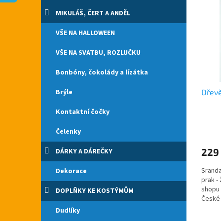
n
p
p
e
MIKULÁŠ, ČERT A ANDĚL
i
r
l
s
o
VŠE NA HALLOWEEN
p
d
r
u
VŠE NA SVATBU, ROZLUČKU
o
k
d
t
Bonbóny, čokolády a lízátka
u
ů
Brýle
Dřevě
k
t
Kontaktní čočky
ů
Průmě
Čelenky
hodno
produ
229
DÁRKY A DÁREČKY
je
5,0
Sranda
Dekorace
z
prak - 
5
shopu 
hvězdi
DOPLŇKY KE KOSTÝMŮM
České 
20cm.
Dudlíky