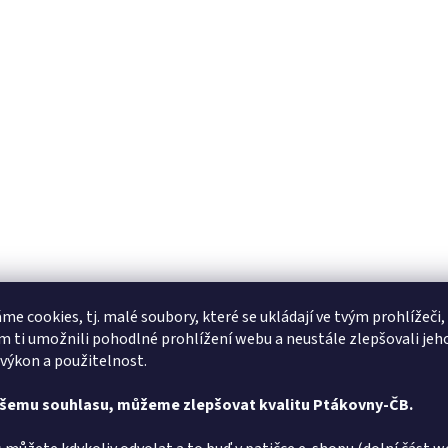
me cookies, tj. malé soubory, které se ukládají ve tvým prohlížeči,
 ti umožnili pohodlné prohlížení webu a neustále zlepšovali jeh
 výkon a použitelnost.
ašemu souhlasu, můžeme zlepšovat kvalitu Ptákovny-ČB.