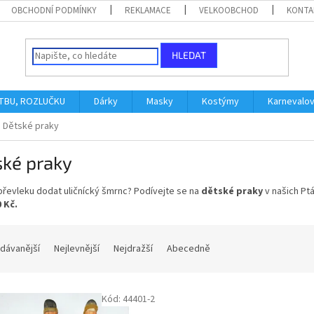
OBCHODNÍ PODMÍNKY
REKLAMACE
VELKOOBCHOD
KONTA
HLEDAT
ATBU, ROZLUČKU
Dárky
Masky
Kostýmy
Karnevalo
Dětské praky
ské praky
řevleku dodat uličnícký šmrnc? Podívejte se na
dětské praky
v našich Pt
 Kč.
dávanější
Nejlevnější
Nejdražší
Abecedně
Kód:
44401-2