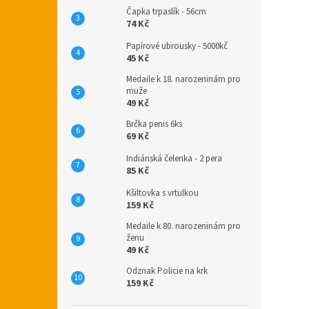
Čapka trpaslík - 56cm
74 Kč
Papírové ubrousky - 5000kč
45 Kč
Medaile k 18. narozeninám pro
muže
49 Kč
Brčka penis 6ks
69 Kč
Indiánská čelenka - 2 pera
85 Kč
Kšiltovka s vrtulkou
159 Kč
Medaile k 80. narozeninám pro
ženu
49 Kč
Odznak Policie na krk
159 Kč