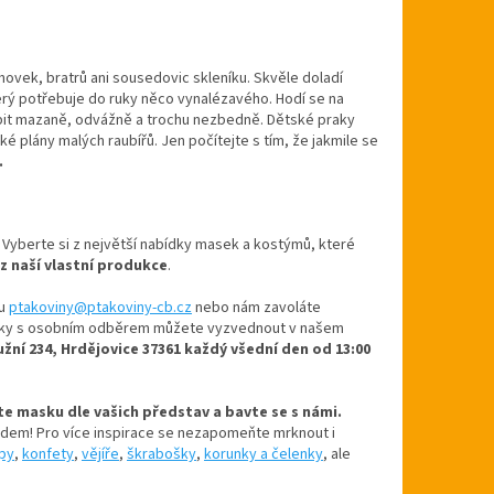
ovek, bratrů ani sousedovic skleníku. Skvěle doladí
erý potřebuje do ruky něco vynalézavého. Hodí se na
obit mazaně, odvážně a trochu nezbedně. Dětské praky
ké plány malých raubířů. Jen počítejte s tím, že jakmile se
.
. Vyberte si z největší nabídky masek a kostýmů, které
 z naší vlastní produkce
.
u
ptakoviny@ptakoviny-cb.cz
nebo nám zavoláte
návky s osobním odběrem můžete vyzvednout v našem
užní 234, Hrdějovice 37361 každý všední den od 13:00
rte masku dle vašich představ a bavte se s námi.
ladem! Pro více inspirace se nezapomeňte mrknout i
py
,
konfety
,
vějíře
,
škrabošky
,
korunky a čelenky
, ale