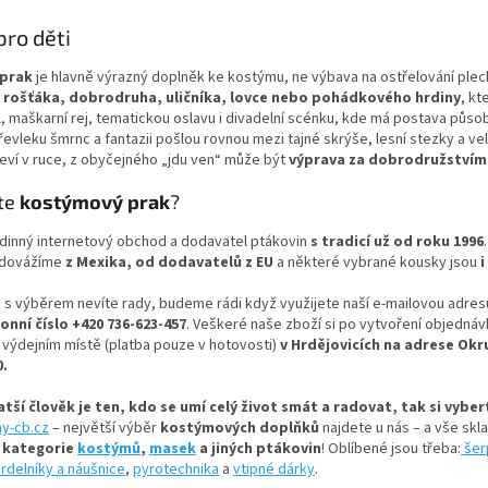
O
v
pro děti
l
á
 prak
je hlavně výrazný doplněk ke kostýmu, ne výbava na ostřelování plech
d
 rošťáka, dobrodruha, uličníka, lovce nebo pohádkového hrdiny
, kt
a
, maškarní rej, tematickou oslavu i divadelní scénku, kde má postava půs
c
řevleku šmrnc a fantazii pošlou rovnou mezi tajné skrýše, lesní stezky a vel
í
eví v ruce, z obyčejného „jdu ven“ může být
výprava za dobrodružstvím
p
r
te
kostýmový prak
?
v
k
dinný internetový obchod a dodavatel ptákovin
s tradicí už od roku 1996
y
 dovážíme
z Mexika, od dodavatelů z EU
a některé vybrané kousky jsou
i
v
ý
 s výběrem nevíte rady, budeme rádi když využijete naší e-mailovou adres
p
onní číslo +420 736-623-457
. Veškeré naše zboží si po vytvoření objed
i
 výdejním místě (platba pouze v hotovosti)
v Hrdějovicích na adrese Okr
s
0.
u
tší člověk je ten, kdo se umí celý život smát a radovat, tak si vybe
ny-cb.cz
– největší výběr
kostýmových doplňků
najdete u nás – a vše sk
í kategorie
kostýmů
,
masek
a jiných ptákovin
! Oblíbené jsou třeba:
šer
rdelníky a náušnice
,
pyrotechnika
a
vtipné dárky
.