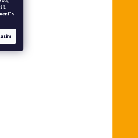
ebu),
í).
vení
" v
lasím