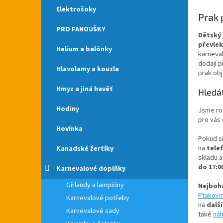
Elektrošoky
Prak 
PRO FANOUŠKY
Dětský
převlek
Helium a balónky
karneval
dodají p
Hlavolamy a kouzla
prak obj
Hmyz a jiná havěť
Hledá
Hodiny
Jsme ro
pro vás
Hovínka
Pokud si
na
telef
Kanadské žertíky
skladu a
do 17:0
Karnevalové doplňky
Girlandy a lampióny
Nejboha
Ptakovi
Karnevalové potřeby
na
dalš
Karnevalové sady
také
náh