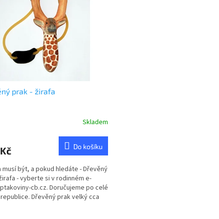
ný prak - žirafa
Skladem
rné
cení
ktu
Do košíku
 Kč
 musí být, a pokud hledáte - Dřevěný
žirafa - vyberte si v rodinném e-
ptakoviny-cb.cz. Doručujeme po celé
ček.
republice. Dřevěný prak velký cca