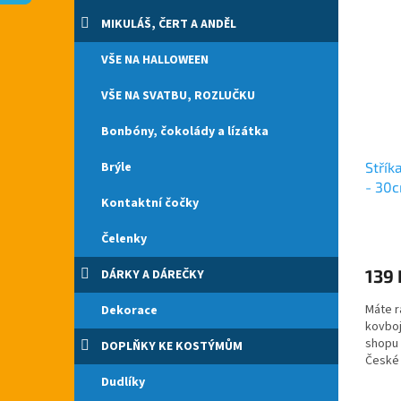
n
p
p
e
MIKULÁŠ, ČERT A ANDĚL
i
r
l
s
o
VŠE NA HALLOWEEN
p
d
r
u
VŠE NA SVATBU, ROZLUČKU
o
k
d
t
Bonbóny, čokolády a lízátka
u
ů
Brýle
Střík
k
- 30
t
Kontaktní čočky
ů
Průmě
Čelenky
hodno
produ
139 
DÁRKY A DÁREČKY
je
5,0
Máte r
Dekorace
z
kovboj
5
shopu 
hvězdi
DOPLŇKY KE KOSTÝMŮM
České 
pistol..
Dudlíky