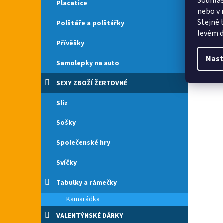
Souhlas
Placatice
nebo v 
Stejně 
Polštáře a polštářky
levém d
Přívěšky
Nast
Samolepky na auto
SEXY ZBOŽÍ ŽERTOVNÉ
Sliz
Sošky
Společenské hry
Svíčky
Tabulky a rámečky
Kamarádka
VALENTÝNSKÉ DÁRKY