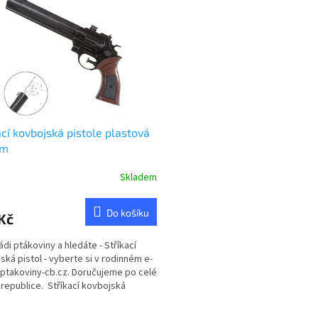
ací kovbojská pistole plastová
cm
Skladem
rné
cení
ktu
Do košíku
Kč
ádi ptákoviny a hledáte - Stříkací
ská pistol - vyberte si v rodinném e-
ptakoviny-cb.cz. Doručujeme po celé
ček.
republice. Stříkací kovbojská
.