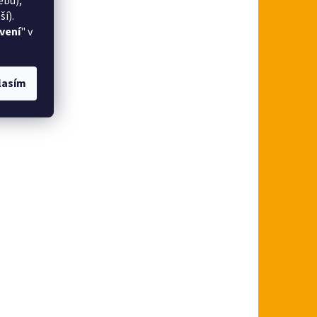
ebu),
í).
vení
" v
lasím