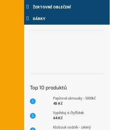
ŽERTOVNÉ OBLEČENÍ
DÁRKY
Top 10 produktů
Papírové ubrousky - 5000kč
45 Kč
Vypěstuj si čtyřlístek
64 Kč
Klobouk vodník - zelený