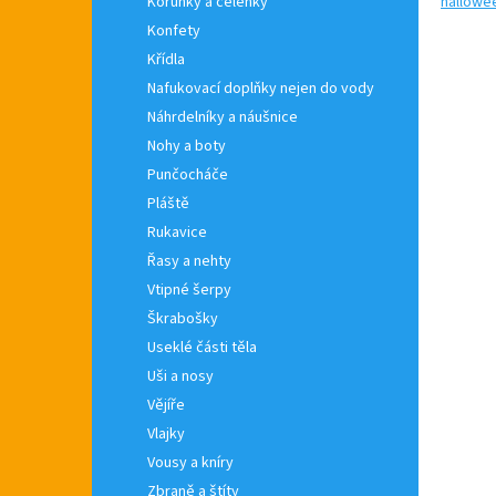
hallowe
Korunky a čelenky
Konfety
Křídla
Nafukovací doplňky nejen do vody
Náhrdelníky a náušnice
Nohy a boty
Punčocháče
Pláště
Rukavice
Řasy a nehty
Vtipné šerpy
Škrabošky
Useklé části těla
Uši a nosy
Vějíře
Vlajky
Vousy a kníry
Zbraně a štíty