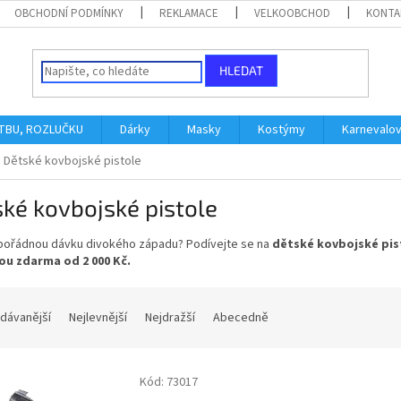
OBCHODNÍ PODMÍNKY
REKLAMACE
VELKOOBCHOD
KONTA
HLEDAT
ATBU, ROZLUČKU
Dárky
Masky
Kostýmy
Karnevalo
Dětské kovbojské pistole
ké kovbojské pistole
pořádnou dávku divokého západu? Podívejte se na
dětské kovbojské pis
u zdarma od 2 000 Kč.
dávanější
Nejlevnější
Nejdražší
Abecedně
Kód:
73017