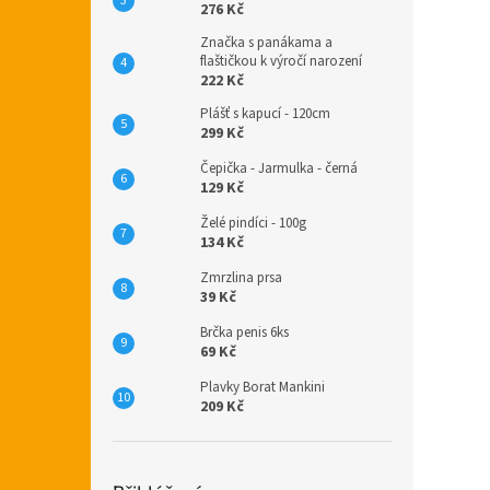
276 Kč
Značka s panákama a
flaštičkou k výročí narození
222 Kč
Plášť s kapucí - 120cm
299 Kč
Čepička - Jarmulka - černá
129 Kč
Želé pindíci - 100g
134 Kč
Zmrzlina prsa
39 Kč
Brčka penis 6ks
69 Kč
Plavky Borat Mankini
209 Kč