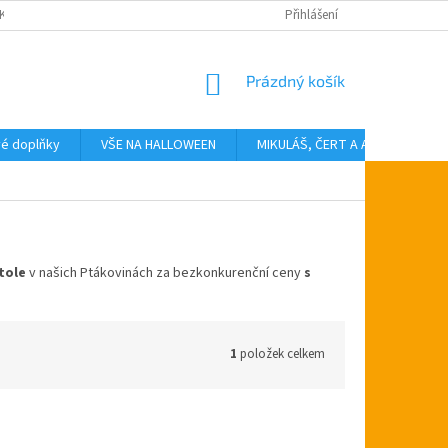
KTY
Přihlášení
NÁKUPNÍ
Prázdný košík
KOŠÍK
vé doplňky
VŠE NA HALLOWEEN
MIKULÁŠ, ČERT A ANDĚL
T
tole
v našich Ptákovinách za bezkonkurenční ceny
s
1
položek celkem