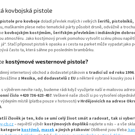
O
v
á kovbojská pistole
l
á
pistole pro kovboje
doladí převlek malých i velkých
šerifů, pistolníků
d
lu, maškarním plese nebo tematické párty působit drsně, odvážně a troch
a
 ke
kovbojským kostýmům, šerifským převlekům i indiánským dobro
c
vou atmosféru. Jako kostýmový prvek pomohou vytvořit scénu plnou napětí,
í
já“. Stačí připnout pistoli k opasku a i cesta na parket může vypadat jako p
p
bývá často ta, která sáhne po posledním brambůrku.
r
v
te
kostýmové westernové pistole?
k
y
dinný internetový obchod a dodavatel ptákovin
s tradicí už od roku 1996
v
 dovážíme
z Mexika, od dodavatelů z EU
a některé vybrané kousky jsou
i
ý
p
 s výběrem nevíte rady, budeme rádi když využijete naší e-mailovou adres
i
onní číslo +420 736-623-457
. Veškeré naše zboží si po vytvoření objed
s
 výdejním místě (platba pouze v hotovosti)
v Hrdějovicích na adrese Okr
u
0.
tší člověk je ten, kdo se umí celý život smát a radovat, tak si vybe
ny-cb.cz
– největší výběr
kostýmových doplňků
najdete u nás – a vše sk
í kategorie
kostýmů
,
masek
a jiných ptákovin
! Oblíbené jsou třeba:
kan