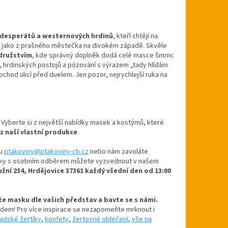
, desperátů a westernových hrdinů
, kteří chtějí na
u jako z prašného městečka na divokém západě. Skvěle
družstvím
, kde správný doplněk dodá celé masce šmrnc
 hrdinských postojů a pózování s výrazem „tady hlídám
ochod ulicí před duelem. Jen pozor, nejrychlejší ruka na
. Vyberte si z největší nabídky masek a kostýmů, které
 z naší vlastní produkce
.
u
ptakoviny@ptakoviny-cb.cz
nebo nám zavoláte
návky s osobním odběrem můžete vyzvednout v našem
užní 234, Hrdějovice 37361 každý všední den od 13:00
rte masku dle vašich představ a bavte se s námi.
ladem! Pro více inspirace se nezapomeňte mrknout i
adské žertíky
,
konfety
,
žertovné oblečení
,
vše na