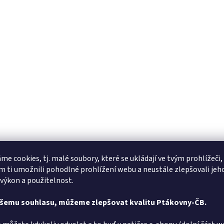
me cookies, tj. malé soubory, které se ukládají ve tvým prohlížeči,
 ti umožnili pohodlné prohlížení webu a neustále zlepšovali jeh
 výkon a použitelnost.
ašemu souhlasu, můžeme zlepšovat kvalitu Ptákovny-ČB.