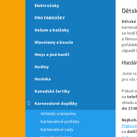
Elektrošoky
Dětsk
PRO FANOUŠKY
Dětské 
karneva
Helium a balónky
se hodí
a filmo
Hlavolamy a kouzla
pořádek 
západě 
Hmyz a jiná havěť
Hledá
Hodiny
Jsme ro
Hovínka
pro vás
Pokud si
Kanadské žertíky
na
telef
skladu a
Karnevalové doplňky
do 17:0
Girlandy a lampióny
Nejboha
Karnevalové potřeby
Ptakovi
Karnevalové sady
na
dalš