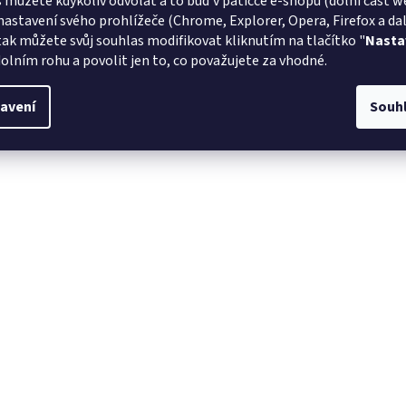
 můžete kdykoliv odvolat a to buď v patičce e-shopu (dolní část w
nastavení svého prohlížeče (Chrome, Explorer, Opera, Firefox a dalš
tak můžete svůj souhlas modifikovat kliknutím na tlačítko "
Nasta
olním rohu a povolit jen to, co považujete za vhodné.
avení
Souh