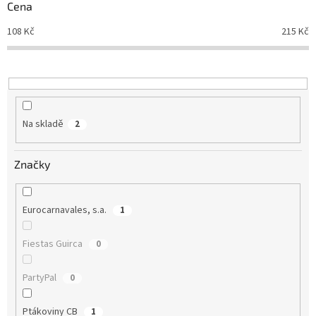
r
Cena
o
d
108
Kč
215
Kč
u
k
t
ů
Na skladě
2
Značky
Eurocarnavales, s.a.
1
Fiestas Guirca
0
PartyPal
0
Ptákoviny CB
1