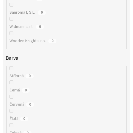
Sanroma I, S.L.
0
Widmann s.r.l.
0
Wooden Knight s.r.o.
0
Barva
Stříbrná
0
Černá
0
Červená
0
Žlutá
0
Zelená
0