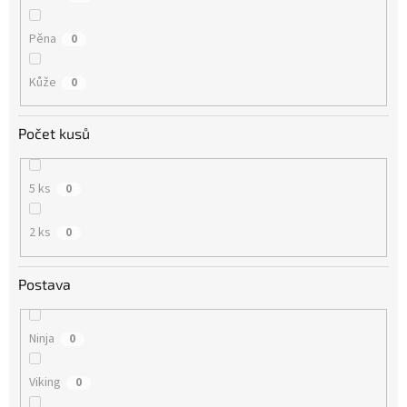
Pěna
0
Kůže
0
Počet kusů
5 ks
0
2 ks
0
Postava
Ninja
0
Viking
0