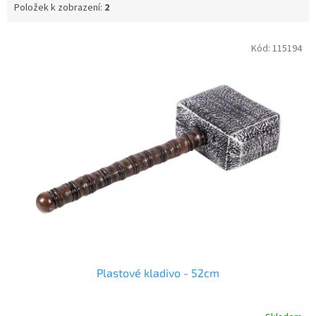
Položek k zobrazení:
2
V
Kód:
115194
ý
p
i
s
p
r
o
d
u
k
t
ů
Plastové kladivo - 52cm