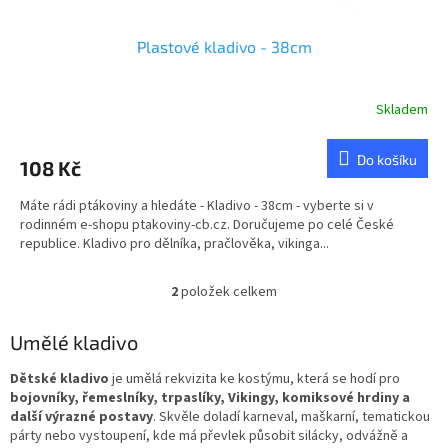
Plastové kladivo - 38cm
Skladem
Do košíku
108 Kč
Máte rádi ptákoviny a hledáte - Kladivo - 38cm - vyberte si v
rodinném e-shopu ptakoviny-cb.cz. Doručujeme po celé České
republice. Kladivo pro dělníka, pračlověka, vikinga...
2
položek celkem
O
v
l
Umělé kladivo
á
d
Dětské kladivo
je umělá rekvizita ke kostýmu, která se hodí pro
a
bojovníky, řemeslníky, trpaslíky, Vikingy, komiksové hrdiny a
c
další výrazné postavy
. Skvěle doladí karneval, maškarní, tematickou
í
párty nebo vystoupení, kde má převlek působit silácky, odvážně a