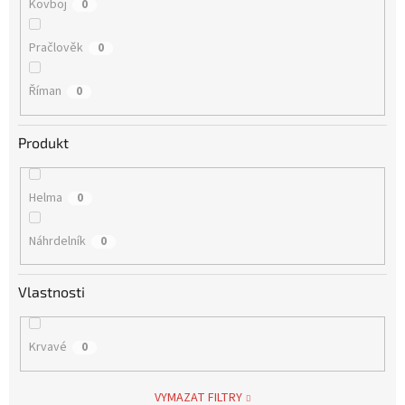
Kovboj
0
Pračlověk
0
Říman
0
Produkt
Helma
0
Náhrdelník
0
Vlastnosti
Krvavé
0
VYMAZAT FILTRY