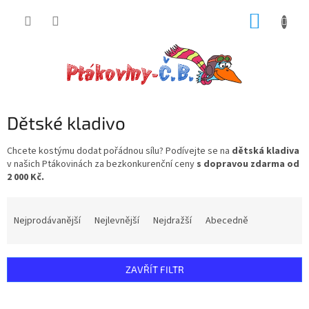
Přejít
NÁKUP
na
obsah
KOŠÍK
Dětské kladivo
Chcete kostýmu dodat pořádnou sílu? Podívejte se na
dětská kladiva
v našich Ptákovinách za bezkonkurenční ceny
s dopravou zdarma od
2 000 Kč.
Ř
a
Nejprodávanější
Nejlevnější
Nejdražší
Abecedně
z
e
n
ZAVŘÍT FILTR
í
p