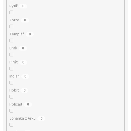
Rytíř
0
Zorro
0
Templář
0
Drak
0
Pirát
0
Indián
0
Hobit
0
Policajt
0
Johanka z Arku
0