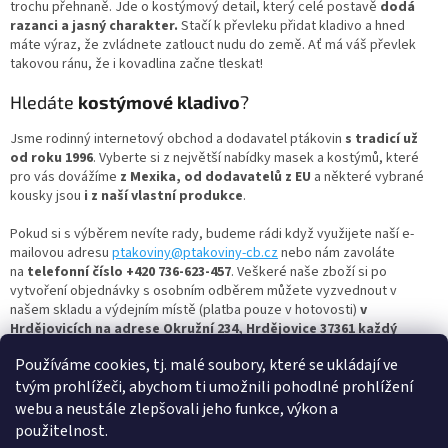
p
trochu přehnaně. Jde o kostýmový detail, který celé postavě
dodá
r
razanci a jasný charakter.
Stačí k převleku přidat kladivo a hned
v
máte výraz, že zvládnete zatlouct nudu do země. Ať má váš převlek
k
takovou ránu, že i kovadlina začne tleskat!
y
v
Hledáte
kostýmové kladivo
?
ý
p
Jsme rodinný internetový obchod a dodavatel ptákovin
s tradicí už
i
od roku 1996
. Vyberte si z největší nabídky masek a kostýmů, které
s
pro vás dovážíme
z Mexika, od dodavatelů z EU
a některé vybrané
u
kousky jsou
i z naší vlastní produkce
.
Pokud si s výběrem nevíte rady, budeme rádi když využijete naší e-
mailovou adresu
ptakoviny@ptakoviny-cb.cz
nebo nám zavoláte
na
telefonní číslo +420 736-623-457
. Veškeré naše zboží si po
vytvoření objednávky s osobním odběrem můžete vyzvednout v
našem skladu a výdejním místě (platba pouze v hotovosti)
v
Hrdějovicích na adrese Okružní 234, Hrdějovice 37361 každý
všední den od 13:00 do 17:00.
Používáme cookies, tj. malé soubory, které se ukládají ve
Nejbohatší člověk je ten, kdo se umí celý život smát a radovat,
tvým prohlížeči, abychom ti umožnili pohodlné prohlížení
tak si vyberte masku dle vašich představ a bavte se s námi.
webu a neustále zlepšovali jeho funkce, výkon a
Ptakoviny-cb.cz
– největší výběr
kostýmových kladiv
najdete u nás –
použitelnost.
a vše skladem! Pro více inspirace se nezapomeňte mrknout i na
další