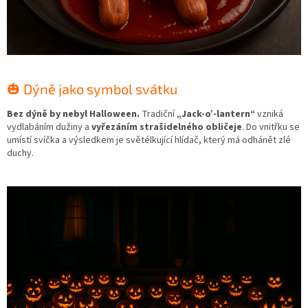
🎃 Dýně jako symbol svátku
Bez dýně by nebyl Halloween.
Tradiční
„Jack-o’-lantern“
vzniká
vydlabáním dužiny a
vyřezáním strašidelného obličeje
. Do vnitřku se
umístí svíčka a výsledkem je světélkující hlídač, který má odhánět zlé
duchy.