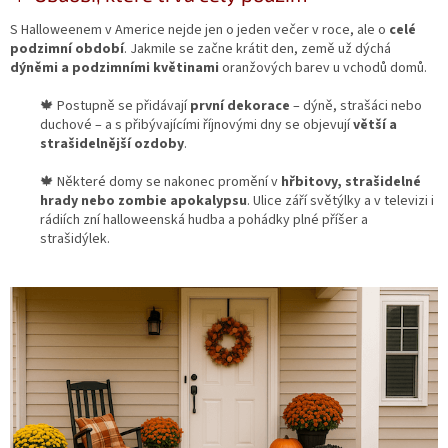
S Halloweenem v Americe nejde jen o jeden večer v roce, ale o
celé
podzimní období
. Jakmile se začne krátit den, země už dýchá
dýněmi a podzimními květinami
oranžových barev u vchodů domů.
🍁 Postupně se přidávají
první dekorace
– dýně, strašáci nebo
duchové – a s přibývajícími říjnovými dny se objevují
větší a
strašidelnější ozdoby
.
🍁 Některé domy se nakonec promění v
hřbitovy, strašidelné
hrady nebo zombie apokalypsu
. Ulice září světýlky a v televizi i
rádiích zní halloweenská hudba a pohádky plné příšer a
strašidýlek.