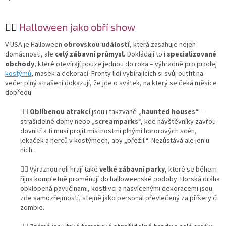
🧛‍♂️
Halloween jako obří show
V USA je Halloween
obrovskou událostí
, která zasahuje nejen
domácnosti, ale
celý zábavní průmysl.
Dokládají to i
specializované
obchody
, které otevírají pouze jednou do roka – výhradně pro prodej
kostýmů
, masek a dekorací. Fronty lidí vybírajících si svůj outfit na
večer plný strašení dokazují, že jde o svátek, na který se čeká měsíce
dopředu.
🧛‍♂️ Oblíbenou atrakcí
jsou i takzvané
„haunted houses“
–
strašidelné domy nebo „
screamparks
“, kde návštěvníky zavřou
dovnitř a ti musí projít místnostmi plnými hororových scén,
lekaček a herců v kostýmech, aby „přežili“. Nezůstává ale jen u
nich.
🧛‍♂️ Výraznou roli hrají také
velké zábavní parky
, které se během
října kompletně proměňují do halloweenské podoby. Horská dráha
obklopená pavučinami, kostlivci a nasvícenými dekoracemi jsou
zde samozřejmostí, stejně jako personál převlečený za příšery či
zombie.