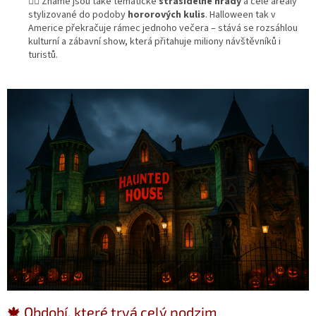
🧛‍♂️ Známé jsou také tematické
strašidelné hrady
a celé areály
stylizované do podoby
hororových kulis
. Halloween tak v
Americe překračuje rámec jednoho večera – stává se rozsáhlou
kulturní a zábavní show, která přitahuje miliony návštěvníků i
turistů.
🍁 Období, které trvá celý podzim