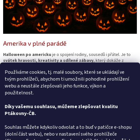
Amerika v plné parádě
Halloween po americku
je o spojení rodiny, sousedů i přátel. Je to
svátek hravosti, kreativity a sdílené zábavy
, který dokáže z
obyčejného říjnového večera udělat velkolepou show. A možná právě
Používáme cookies, tj. malé soubory, které se ukládají ve
proto si získává čím dál více příznivců i u nás.
tvým prohlížeči, abychom ti umožnili pohodlné prohlížení
Autor článku: Katerina Kralova
webu a neustále zlepšovali jeho funkce, výkon a
použitelnost.
Díky vašemu souhlasu, můžeme zlepšovat kvalitu
PŘEDCHOZÍ ČLÁNEK
DALŠÍ ČLÁNEK
Ptákovny-ČB.
Z
Souhlas můžete kdykoliv odvolat a to buď v patičce e-shopu
á
(dolní část webu), nebo v nastavení svého prohlížeče
Způsob ověřování recenzí