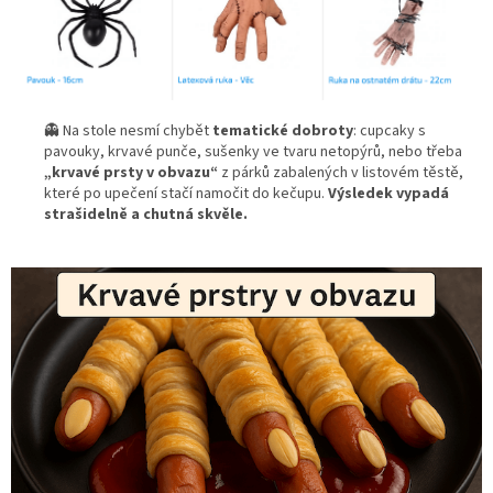
👻 Na stole nesmí chybět
tematické dobroty
: cupcaky s
pavouky, krvavé punče, sušenky ve tvaru netopýrů, nebo třeba
„krvavé prsty v obvazu“
z párků zabalených v listovém těstě,
které po upečení stačí namočit do kečupu.
Výsledek vypadá
strašidelně a chutná skvěle.