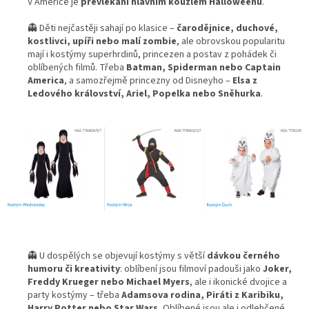
V Americe je
převlékání
hlavním kouzlem Halloweenu
.
👻 Děti nejčastěji sahají po klasice –
čarodějnice, duchové,
kostlivci, upíři nebo malí zombie
, ale obrovskou popularitu
mají i kostýmy superhrdinů, princezen a postav z pohádek či
oblíbených filmů. Třeba
Batman, Spiderman nebo Captain
America
, a samozřejmě princezny od Disneyho –
Elsa z
Ledového království, Ariel, Popelka nebo Sněhurka
.
👻 U dospělých se objevují kostýmy s větší
dávkou černého
humoru či kreativity
: oblíbení jsou filmoví padouši jako
Joker,
Freddy Krueger nebo Michael Myers
, ale i ikonické dvojice a
party kostýmy – třeba
Adamsova rodina, Piráti z Karibiku,
Harry Potter nebo Star Wars.
Oblíbené jsou ale i odlehčené