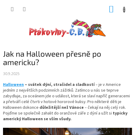
Přejít
NÁKUP
na
obsah
KOŠÍK
Jak na Halloween přesně po
americku?
30.9.2025
Halloween
–
svátek dýní, strašidel a sladkostí
– je v Americe
jedním z největších podzimních zážitků. Zatímco u nás se teprve
zabydluje, za oceánem jde o událost, která se slaví napříč generacemi
a přetváří celé čtvrti v hotové hororové kulisy. Pro některé děti je
Halloween dokonce
důležitější než Vánoce
– čekají na něj celý rok.
Pojďme se společně zahalit do oranžové záře z dýní a užít si
typicky
americký Halloween se vším všudy.