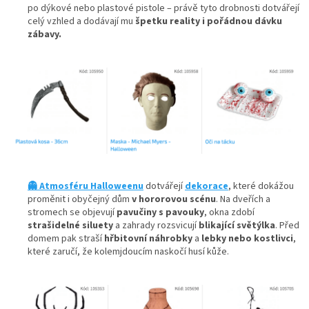
po dýkové nebo plastové pistole – právě tyto drobnosti dotvářejí
celý vzhled a dodávají mu
špetku reality i pořádnou dávku
zábavy.
👻 Atmosféru Halloweenu
dotvářejí
dekorace
, které dokážou
proměnit i obyčejný dům
v hororovou scénu
. Na dveřích a
stromech se objevují
pavučiny s pavouky
, okna zdobí
strašidelné siluety
a zahrady rozsvicují
blikající světýlka
. Před
domem pak straší
hřbitovní náhrobky
a
lebky nebo kostlivci
,
které zaručí, že kolemjdoucím naskočí husí kůže.