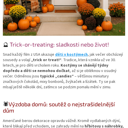
🔮
Trick-or-treating: sladkosti nebo život!
Snad každý film z USA ukazuje
děti v kostýmech
, jak večer obcházejí
sousedy a volají
„trick or treat!“
. Tradice, která vznikla už ve 30.
letech, je pro děti vrcholem roku.
Kostýmy se shánějí týdny
dopředu a děti se nemohou dočkat
, až si je obléknou v osudný
večer. Odměnou jsou
typické „candies“
– většinou miniatury
značkových čokolád, mixy bonbonů, žvýkaček a lízátek. Ty se pak
mlsají ještě několik dní, zatímco se podzim pomalu mění v zimu.
🕷️
Výzdoba domů: soutěž o nejstrašidelnější
dům
Američané berou dekorace opravdu vážně. Kromě vydlabaných dýní,
které blikají před vchodem, se zahrady mění na
hřbitovy s náhrobky,