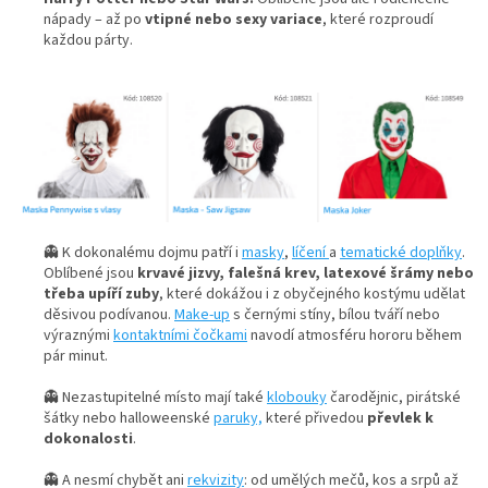
nápady – až po
vtipné nebo sexy variace
, které rozproudí
každou párty.
👻 K dokonalému dojmu patří i
masky
,
líčení
a
tematické doplňky
.
Oblíbené jsou
krvavé jizvy, falešná krev, latexové šrámy nebo
třeba upíří zuby
, které dokážou i z obyčejného kostýmu udělat
děsivou podívanou.
Make-up
s černými stíny, bílou tváří nebo
výraznými
kontaktními čočkami
navodí atmosféru hororu během
pár minut.
👻 Nezastupitelné místo mají také
klobouky
čarodějnic, pirátské
šátky nebo halloweenské
paruky,
které přivedou
převlek k
dokonalosti
.
👻 A nesmí chybět ani
rekvizity
: od umělých mečů, kos a srpů až