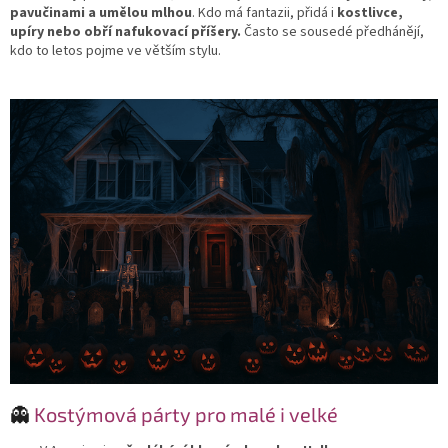
pavučinami a umělou mlhou
. Kdo má fantazii, přidá i
kostlivce,
upíry nebo obří nafukovací příšery.
Často se sousedé předhánějí,
kdo to letos pojme ve větším stylu.
👻
Kostýmová párty pro malé i velké