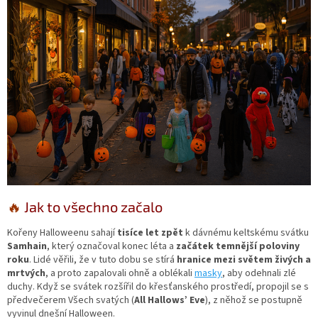
🔥
Jak to všechno začalo
Kořeny Halloweenu sahají
tisíce let zpět
k dávnému keltskému svátku
Samhain
, který označoval konec léta a
začátek temnější poloviny
roku
. Lidé věřili, že v tuto dobu se stírá
hranice mezi světem živých a
mrtvých
, a proto zapalovali ohně a oblékali
masky
, aby odehnali zlé
duchy. Když se svátek rozšířil do křesťanského prostředí, propojil se s
předvečerem Všech svatých (
All Hallows’ Eve
), z něhož se postupně
vyvinul dnešní Halloween.