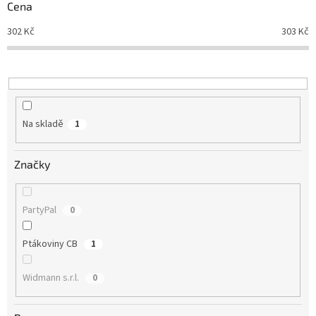
r
Cena
o
d
302
Kč
303
Kč
u
k
t
ů
Na skladě
1
Značky
PartyPal
0
Ptákoviny CB
1
Widmann s.r.l.
0