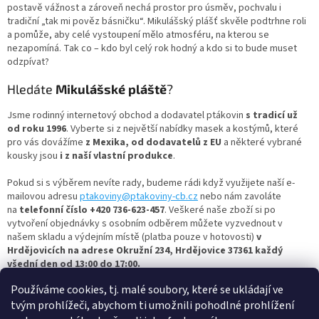
p
postavě vážnost a zároveň nechá prostor pro úsměv, pochvalu i
r
tradiční „tak mi pověz básničku“. Mikulášský plášť skvěle podtrhne roli
v
a pomůže, aby celé vystoupení mělo atmosféru, na kterou se
k
nezapomíná. Tak co – kdo byl celý rok hodný a kdo si to bude muset
y
odzpívat?
v
ý
Hledáte
Mikulášské pláště
?
p
i
Jsme rodinný internetový obchod a dodavatel ptákovin
s tradicí už
s
od roku 1996
. Vyberte si z největší nabídky masek a kostýmů, které
u
pro vás dovážíme
z Mexika, od dodavatelů z EU
a některé vybrané
kousky jsou
i z naší vlastní produkce
.
Pokud si s výběrem nevíte rady, budeme rádi když využijete naší e-
mailovou adresu
ptakoviny@ptakoviny-cb.cz
nebo nám zavoláte
na
telefonní číslo +420 736-623-457
. Veškeré naše zboží si po
vytvoření objednávky s osobním odběrem můžete vyzvednout v
našem skladu a výdejním místě (platba pouze v hotovosti)
v
Hrdějovicích na adrese Okružní 234, Hrdějovice 37361 každý
všední den od 13:00 do 17:00.
Používáme cookies, tj. malé soubory, které se ukládají ve
Nejbohatší člověk je ten, kdo se umí celý život smát a radovat,
tak si vyberte masku dle vašich představ a bavte se s námi.
tvým prohlížeči, abychom ti umožnili pohodlné prohlížení
Ptakoviny-cb.cz
– největší výběr
plášťů
najdete u nás – a vše skladem!