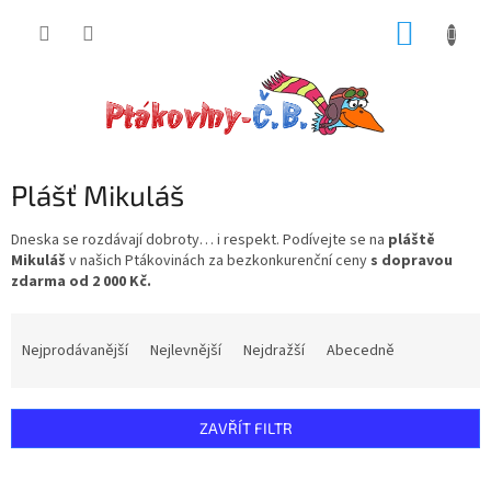
Přejít
NÁKUP
na
obsah
KOŠÍK
Plášť Mikuláš
Dneska se rozdávají dobroty… i respekt. Podívejte se na
pláště
Mikuláš
v našich Ptákovinách za bezkonkurenční ceny
s dopravou
zdarma od 2 000 Kč.
Ř
a
Nejprodávanější
Nejlevnější
Nejdražší
Abecedně
z
e
n
ZAVŘÍT FILTR
í
p