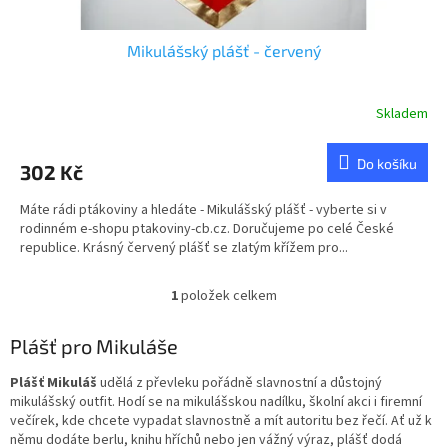
Mikulášský plášť - červený
Skladem
Průměrné
hodnocení
produktu
Do košíku
302 Kč
je
5,0
Máte rádi ptákoviny a hledáte - Mikulášský plášť - vyberte si v
z
rodinném e-shopu ptakoviny-cb.cz. Doručujeme po celé České
5
republice. Krásný červený plášť se zlatým křížem pro...
hvězdiček.
1
položek celkem
O
v
l
Plášť pro Mikuláše
á
d
Plášť Mikuláš
udělá z převleku pořádně slavnostní a důstojný
a
mikulášský outfit. Hodí se na mikulášskou nadílku, školní akci i firemní
c
večírek, kde chcete vypadat slavnostně a mít autoritu bez řečí. Ať už k
í
němu dodáte berlu, knihu hříchů nebo jen vážný výraz, plášť dodá